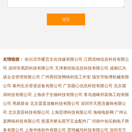
友情链接：
哈尔滨市暖言文化传媒有限公司
江西优纳信息科技有限公
司
深圳市禹田科技有限公司
天津泰恒拓信息科技有限公司
成都亿兴
诺企业管理有限公司
广州再回首网络科技工作室
瑞安市咏博机械有限
公司
泰州生乐管道设备有限公司
广东圆心信息科技有限公司
北京霸
涛科技有限公司
上海农子生物科技有限公司
青岛德峰邦装饰工程有限
公司
周易算命
北京蛋蛋攻略科技有限公司
深圳市天恩浩服饰有限公
司
北京原苏科技有限公司
上海芸谭科技有限公司
海南电影网
广州云
棠网络科技有限公司
慈溪市桥头双宇五金配件厂
河南中创乐购电子商
务有限公司
上海华络软件有限公司
昆明臧培科技有限公司
深圳市万