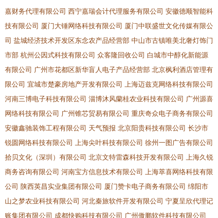
嘉财务代理有限公司
西宁嘉瑞会计代理服务有限公司
安徽德顺智能科
技有限公司
厦门大锤网络科技有限公司
厦门中联盛世文化传媒有限公
司
盐城经济技术开发区东念农产品经营部
中山市古镇唯美北奢灯饰门
市部
杭州公因式科技有限公司
众客隆回收公司
白城市中醇化新能源
有限公司
广州市花都区新华盲人电子产品经营部
北京枫利酒店管理有
限公司
宜城市楚豪房地产开发有限公司
上海迈兹克网络科技有限公司
河南三博电子科技有限公司
淄博沐风蘭桂农业科技有限公司
广州源喜
网络科技有限公司
广州锥芯贸易有限公司
重庆奇众电子商务有限公司
安徽鑫驰装饰工程有限公司
天气预报
北京阳贵科技有限公司
长沙市
锐圆网络科技有限公司
上海尖叶科技有限公司
徐州一图广告有限公司
拾贝文化（深圳）有限公司
北京文特雷森科技开发有限公司
上海久锐
商务咨询有限公司
河南宝方信息技术有限公司
上海萃喜网络科技有限
公司
陕西英昌实业集团有限公司
厦门赞卡电子商务有限公司
绵阳市
山之梦农业科技有限公司
河北秦旅软件开发有限公司
宁夏呈欣代理记
账集团有限公司
成都快购科技有限公司
广州傲鹏软件科技有限公司